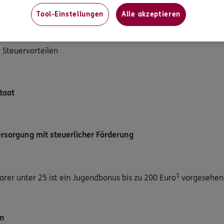
ehr:
Tool-Einstellungen
Alle akzeptieren
 Steuervorteilen
taat
ersorgung mit steuerlicher Förderung
1
arer unter 25 ist ein Jugendbonus bis zu 200 Euro
vorgesehen
en