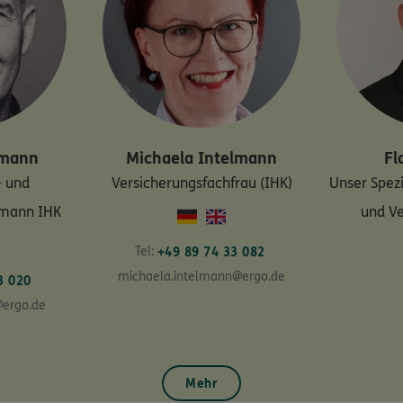
lmann
Michaela
Intelmann
Fl
- und
Versicherungsfachfrau (IHK)
Unser Spezi
hmann IHK
und V
Tel:
+49 89 74 33 082
michaela.intelmann@ergo.de
3 020
@ergo.de
Mehr