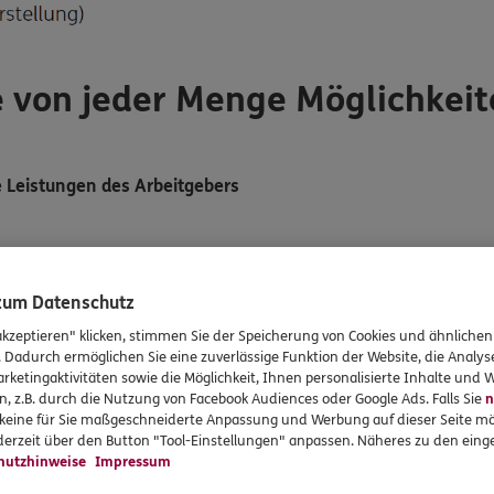
e von jeder Menge Möglichkeite
Leistungen des Arbeitgebers
e
 zum Datenschutz
akzeptieren" klicken, stimmen Sie der Speicherung von Cookies und ähnlichen
. Dadurch ermöglichen Sie eine zuverlässige Funktion der Website, die Analy
lage
rketingaktivitäten sowie die Möglichkeit, Ihnen personalisierte Inhalte und
n, z.B. durch die Nutzung von Facebook Audiences oder Google Ads. Falls Sie
n
r keine für Sie maßgeschneiderte Anpassung und Werbung auf dieser Seite mö
erzeit über den Button "Tool-Einstellungen" anpassen. Näheres zu den einge
t Berufseinsteiger-Bonus für junge Leute bis 25
hutzhinweise
Impressum