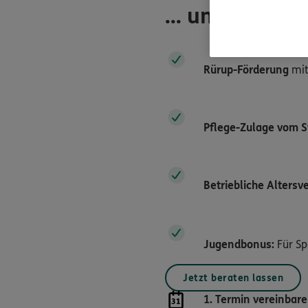
... und noch m
Rürup-Förderung
mit
Pflege-Zulage vom S
Betriebliche Altersv
Jugendbonus:
Für Sp
Jetzt beraten lassen
1. Termin vereinbar