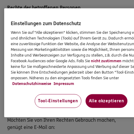
Rechte der betroffenen Personen
Sie haben das Recht auf:
Einstellungen zum Datenschutz
· Auskunft über die Verarbeitung Ihrer
Wenn Sie auf "Alle akzeptieren" klicken, stimmen Sie der Speicherung 
personenbezogenen Daten
und ähnlichen Technologien (Tools) auf Ihrem Gerät zu. Dadurch ermö
eine zuverlässige Funktion der Website, die Analyse der Websitenutzun
· Berichtigung unrichtiger oder unvollständiger Daten
Messung von Marketingaktivitäten sowie die Möglichkeit, Ihnen persona
Inhalte und Werbeanzeigen zur Verfügung zu stellen, z.B. durch die N
· Löschung Ihrer Daten, sofern keine gesetzlichen
Facebook Audiences oder Google Ads. Falls Sie
nicht zustimmen
möchten
Aufbewahrungspflichten bestehen
keine für Sie maßgeschneiderte Anpassung und Werbung auf dieser Se
Sie können Ihre Entscheidungen jederzeit über den Button "Tool-Eins
· Einschränkung der Verarbeitung
anpassen. Näheres zu den eingesetzten Tools finden Sie unter
Datenschutzhinweise
Impressum
· Widerspruch gegen die Verarbeitung Ihrer Daten
Tool-Einstellungen
Alle akzeptieren
· Datenübertragung an einen anderen
Verantwortlichen
Möchten Sie von Ihren Rechten Gebrauch machen,
genügt eine E-Mail an: