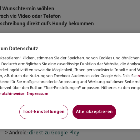
nd Wunschtermin wählen
äch via Video oder Telefon
kschreibung direkt aufs Handy bekommen
ie sich jetzt – natürlich kosten
 zum Datenschutz
akzeptieren" klicken, stimmen Sie der Speicherung von Cookies und ähnlichen
c App
auf Ihr Smartphone. Scannen Sie dazu einfach den
QR-Co
. Dadurch ermöglichen Sie eine zuverlässige Funktion der Website, die Analy
e die
DKV und Ihre Versicherungsnummer eintragen
. Nur so 
rketingaktivitäten sowie die Möglichkeit, Ihnen personalisierte Inhalte und
mium-Service profitieren. Am Programm können alle Krankhei
n, z.B. durch die Nutzung von Facebook Audiences oder Google Ads. Falls Sie
n
cherten mit dem Tarif BestMed BMG, ausgenommen Versicherte 
r keine für Sie maßgeschneiderte Anpassung und Werbung auf dieser Seite mö
erzeit über den Button "Tool-Einstellungen" anpassen. Näheres zu den einge
hutzhinweise
Impressum
nn schicken Sie uns eine E-Mail an:
gesundheitsservices@dk
Tool-Einstellungen
Alle akzeptieren
> Android:
direkt zu Google Play