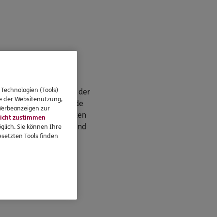
frei
 Technologien (Tools)
de
. Bitte achten Sie bei der
se der Websitenutzung,
werden Sie als DKV Kunde
 Werbeanzeigen zur
tskostenvollversicherten
icht zustimmen
im Basis-, Standard- und
glich. Sie können Ihre
setzten Tools finden
v.com
.