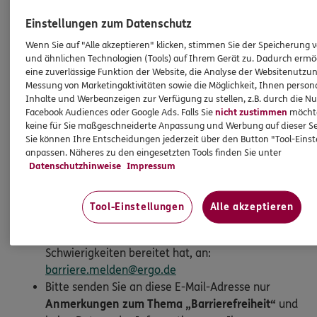
Einstellungen zum Datenschutz
Feedback zur Barrierefreiheit
Wenn Sie auf "Alle akzeptieren" klicken, stimmen Sie der Speicherung 
und ähnlichen Technologien (Tools) auf Ihrem Gerät zu. Dadurch ermö
Sie sind auf eine Barriere gestoßen? Melden Sie sich
eine zuverlässige Funktion der Website, die Analyse der Websitenutzun
Messung von Marketingaktivitäten sowie die Möglichkeit, Ihnen persona
gern bei uns, um uns bestehende Barrieren mitzuteilen.
Inhalte und Werbeanzeigen zur Verfügung zu stellen, z.B. durch die N
Wir freuen uns über Ihre Rückmeldung.
Facebook Audiences oder Google Ads. Falls Sie
nicht zustimmen
möchten
keine für Sie maßgeschneiderte Anpassung und Werbung auf dieser Se
Sie können Ihre Entscheidungen jederzeit über den Button "Tool-Eins
So melden Sie eine Barriere:
anpassen. Näheres zu den eingesetzten Tools finden Sie unter
Datenschutzhinweise
Impressum
Bitte teilen Sie mit,
auf welcher Webseite
Sie auf
eine Barriere gestoßen sind. Kopieren Sie hierzu
den Link aus der Adresszeile Ihres Browsers.
Tool-Einstellungen
Alle akzeptieren
Schicken Sie den
Link zusammen mit einem
Hinweis auf den Text oder Service
, der Ihnen
Schwierigkeiten bereitet hat, an:
barriere.melden@ergo.de
Bitte senden Sie an diese E-Mail-Adresse nur
Anmerkungen zum Thema „Barrierefreiheit“
und