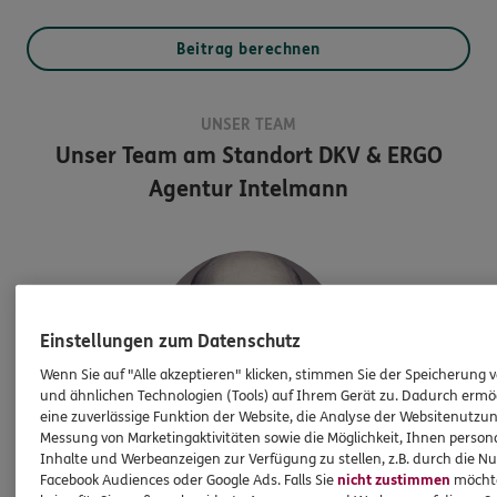
Beitrag berechnen
UNSER TEAM
Unser Team am Standort
DKV & ERGO
Agentur Intelmann
Einstellungen zum Datenschutz
Wenn Sie auf "Alle akzeptieren" klicken, stimmen Sie der Speicherung 
und ähnlichen Technologien (Tools) auf Ihrem Gerät zu. Dadurch ermö
eine zuverlässige Funktion der Website, die Analyse der Websitenutzun
Messung von Marketingaktivitäten sowie die Möglichkeit, Ihnen persona
Inhalte und Werbeanzeigen zur Verfügung zu stellen, z.B. durch die N
Carsten
Intelmann
Facebook Audiences oder Google Ads. Falls Sie
nicht zustimmen
möchten