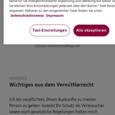
keine für Sie maßgeschneiderte Anpassung und Werbung auf dieser Se
Versicherungs- und
Sie können Ihre Entscheidungen jederzeit über den Button "Tool-Eins
Finanzanlagenfachmann
anpassen. Näheres zu den eingesetzten Tools finden Sie unter
Datenschutzhinweise
Impressum
IHK
Tool-Einstellungen
Alle akzeptieren
Tel:
+49 89 74 33 020
carsten.intelmann@ergo.de
HINWEIS
Wichtiges aus dem Vermittlerrecht
Ich bin verpflichtet, Ihnen Auskünfte zu meiner
Person zu geben. Sowohl Ihr Schutz als Verbraucher
sowie auch gesetzliche Regelungen halten mich