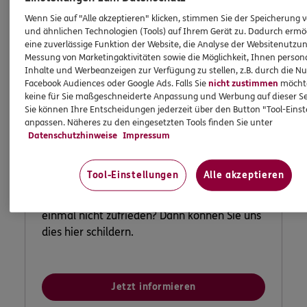
Wenn Sie auf "Alle akzeptieren" klicken, stimmen Sie der Speicherung 
und ähnlichen Technologien (Tools) auf Ihrem Gerät zu. Dadurch ermö
eine zuverlässige Funktion der Website, die Analyse der Websitenutzun
Messung von Marketingaktivitäten sowie die Möglichkeit, Ihnen persona
Inhalte und Werbeanzeigen zur Verfügung zu stellen, z.B. durch die N
Facebook Audiences oder Google Ads. Falls Sie
nicht zustimmen
möchten
keine für Sie maßgeschneiderte Anpassung und Werbung auf dieser Se
Sie können Ihre Entscheidungen jederzeit über den Button "Tool-Eins
anpassen. Näheres zu den eingesetzten Tools finden Sie unter
Datenschutzhinweise
Impressum
Lob und Beschwerden
Tool-Einstellungen
Alle akzeptieren
Waren Sie zufrieden mit uns? Oder waren Sie
einmal nicht zufrieden? Dann können Sie uns
dies hier schildern.
Jetzt informieren